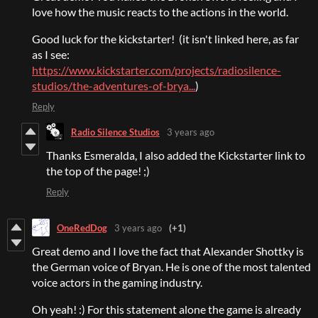
love how the music reacts to the actions in the world.
Good luck for the kickstarter! (it isn't linked here, as far
as I see:
https://www.kickstarter.com/projects/radiosilence-
studios/the-adventures-of-brya...
)
Reply
Radio Silence Studios
3 years ago
Thanks Esmeralda, I also added the Kickstarter link to
the top of the page! ;)
Reply
OneRedDog
3 years ago
(+1)
Great demo and I love the fact that Alexander Shottky is
the German voice of Bryan. He is one of the most talented
voice actors in the gaming industry.
Oh yeah! :) For this statement alone the game is already