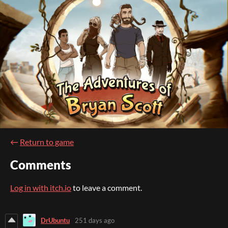
←
Return to game
Comments
Log in with itch.io
to leave a comment.
DrUbuntu
251 days ago