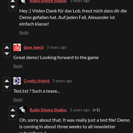
Radio Silence Studios
3 years ago
Hey ;) Vielen Dank für das Lob, freut mich dass dir die
Demo gefallen hat. Auf jeden Fall, Alexander ist
einfach klasse!
Reply
dave_keech
3 years ago
Great demo! Looking forward to the game
Reply
Cryptic Hybrid
3 years ago
Test.txt ? Such a tease...
Reply
Radio Silence Studios
3 years ago
(+1)
Oh, sorry about that. It was really just a test file! Demo
is coming in about three weeks to all newsletter
subscribers ;)